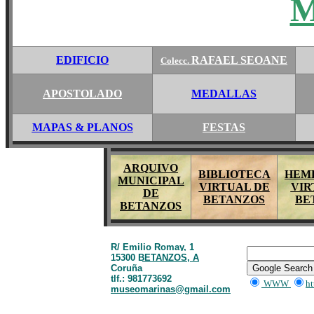
M
EDIFICIO
RAFAEL SEOANE
Colecc.
APOSTOLADO
MEDALLAS
MAPAS
& PLANOS
FESTAS
ARQUIVO
BIBLIOTECA
HEM
MUNICIPAL
VIRTUAL DE
VIR
DE
BETANZOS
BE
BETANZOS
R/ Emilio Romay, 1
15300 BETANZOS, A
Coruña
tlf.: 981773692
WWW
ht
museomarinas@gmail.com